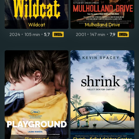
Wildcat
Mulholland Drive
2024
•
105 min
•
5,7
2001
•
147 min
•
7,9