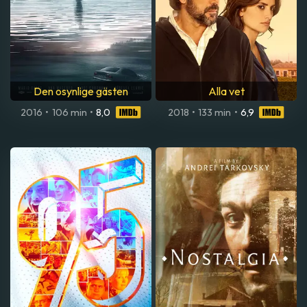
Den osynlige gästen
Alla vet
2016
•
106 min
•
8,0
2018
•
133 min
•
6,9