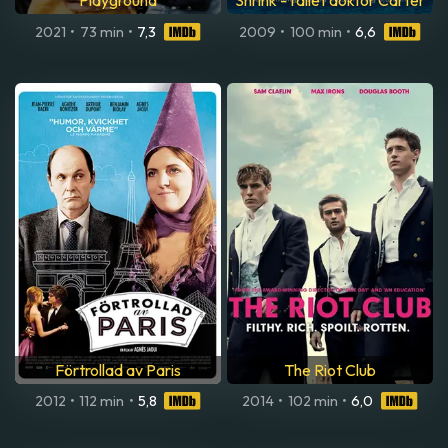
Playground
Shrink - fallet doktor Carter
2021
•
73 min
•
7,3
2009
•
100 min
•
6,6
Förtrollad av Paris
The Riot Club
2012
•
112 min
•
5,8
2014
•
102 min
•
6,0