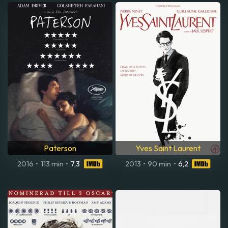
Paterson
Yves Saint Laurent
2016
•
113 min
•
7,3
2013
•
90 min
•
6,2