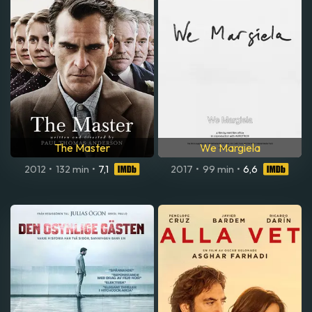
The Master
We Margiela
2012
•
132 min
•
7,1
2017
•
99 min
•
6,6