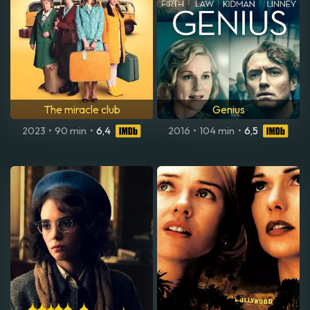
The miracle club
Genius
2023
•
90 min
•
6,4
2016
•
104 min
•
6,5