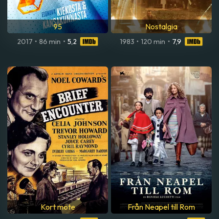
95
Nostalgia
2017
•
86 min
•
5,2
1983
•
120 min
•
7,9
Kort möte
Från Neapel till Rom