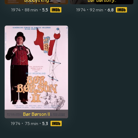
Bobbys krig
Bør Børson jr.
1974
•
88 min
•
5,5
1974
•
92 min
•
6,8
Bør Børson II
1974
•
75 min
•
5,3