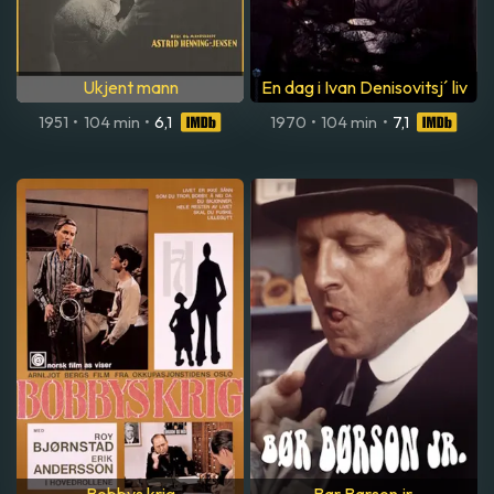
Ukjent mann
En dag i Ivan Denisovitsj´ liv
1951
•
104 min
•
6,1
1970
•
104 min
•
7,1