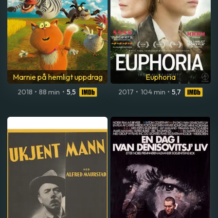
Marnie på hemligt uppdrag
Euphoria
2018
•
88 min
•
5,5
2017
•
104 min
•
5,7