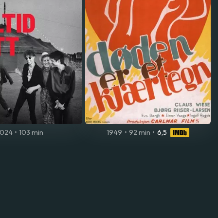
024
•
103 min
1949
•
92 min
•
6,5