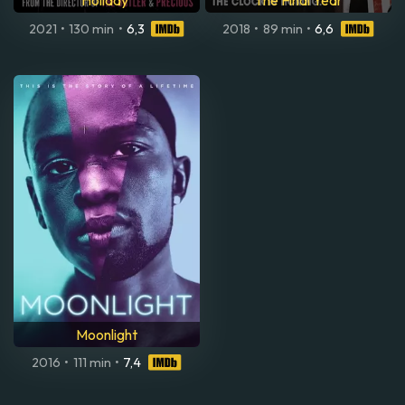
Holiday
The Final Year
2021
•
130 min
•
6,3
2018
•
89 min
•
6,6
Moonlight
2016
•
111 min
•
7,4