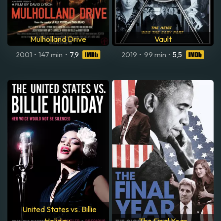
Mulholland Drive
Vault
2001
•
147 min
•
7,9
2019
•
99 min
•
5,5
United States vs. Billie