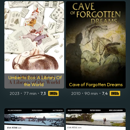
Umberto Eco: A Library Of
the World
Cave of Forgotten Dreams
2023
•
77 min
•
7,3
2010
•
90 min
•
7,4