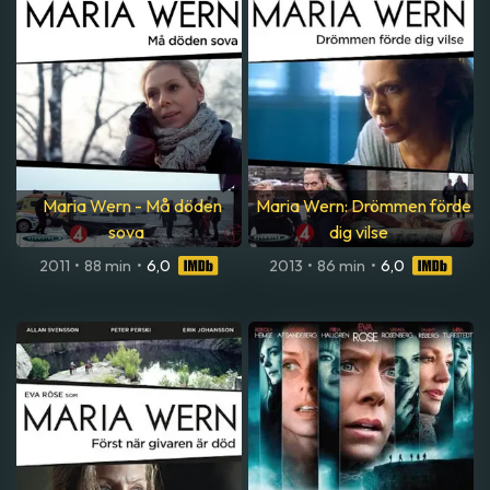
Maria Wern - Må döden
Maria Wern: Drömmen förde
sova
dig vilse
2011
•
88 min
•
6,0
2013
•
86 min
•
6,0