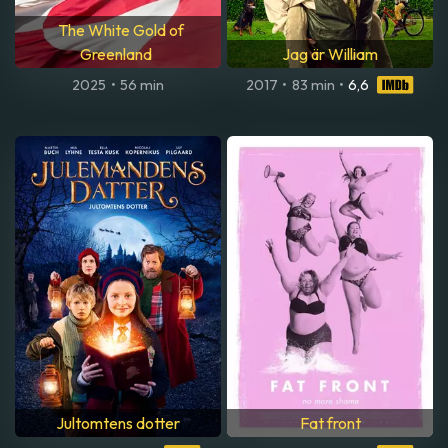
The White Gold of
Greenland
Jag är William
2025
•
56 min
2017
•
83 min
•
6,6
Jultomtens dotter
Fat front