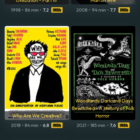
civilization - Part III
Man on wire
1998
•
86 min
•
7,2
2008
•
94 min
•
7,7
Woodlands Dark and Days
Bewitched - A History of Folk
Why Are We Creative?
Horror
2018
•
84 min
•
6,8
2021
•
185 min
•
7,6