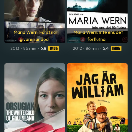
Maria Wern: Först när
Maria Wern: Inte ens det
givaren är död
förflutna
2013
•
86 min
•
6,8
2012
•
86 min
•
5,4