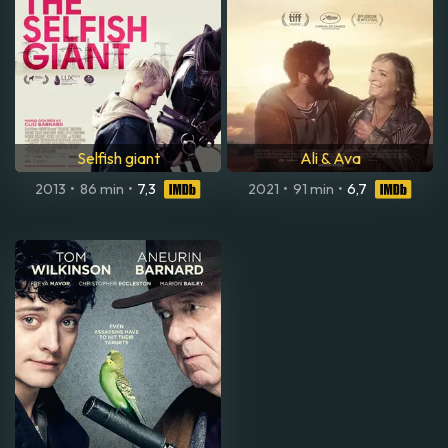
Selfish giant
Ali & Ava
2013
•
86 min
•
7,3
2021
•
91 min
•
6,7