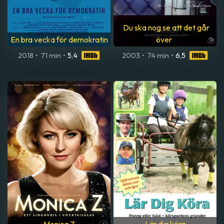
Du ska nog se att det går
En bra vecka för demokratin
över
2018
•
71 min
•
5,4
2003
•
74 min
•
6,5