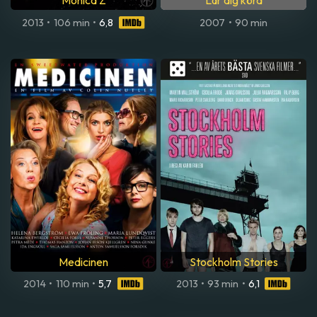
Monica Z
Lär dig köra
2013
•
106 min
•
6,8
2007
•
90 min
Medicinen
Stockholm Stories
2014
•
110 min
•
5,7
2013
•
93 min
•
6,1