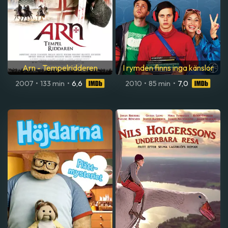
Arn - Tempelridderen
I rymden finns inga känslor
2007
•
133 min
•
6,6
2010
•
85 min
•
7,0