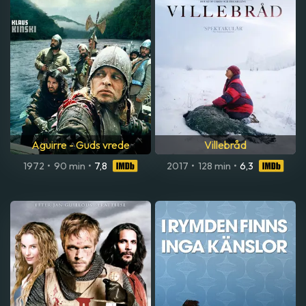
Aguirre - Guds vrede
Villebråd
1972
•
90 min
•
7,8
2017
•
128 min
•
6,3