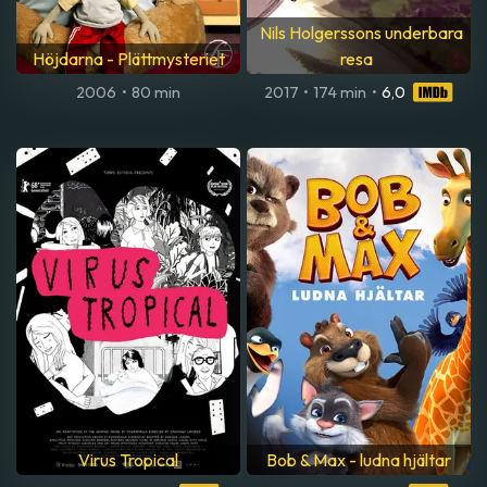
Nils Holgerssons underbara
Höjdarna - Plättmysteriet
resa
2006
•
80 min
2017
•
174 min
•
6,0
Virus Tropical
Bob & Max - ludna hjältar