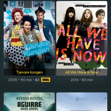
Tjenare kungen
All We Have Is Now
2005
•
90 min
•
6,1
2014
•
80 min