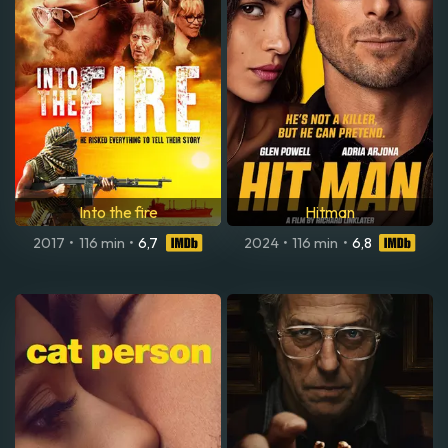
Into the fire
Hitman
2017
•
116 min
•
6,7
2024
•
116 min
•
6,8