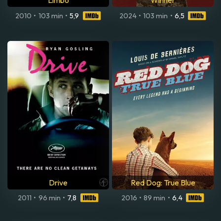
Limbo
Winner
2010
•
103 min
•
5,9
2024
•
103 min
•
6,5
Drive
Red Dog: True Blue
2011
•
96 min
•
7,8
2016
•
89 min
•
6,4