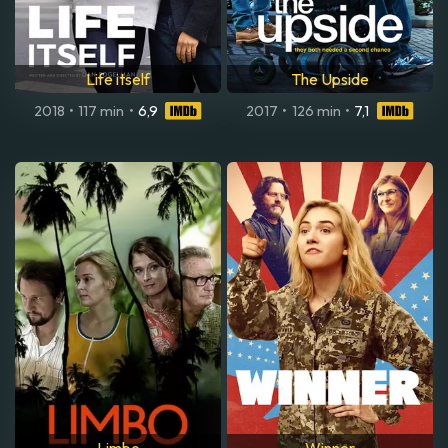
Life itself
The Upside
2018
•
117 min
•
6,9
2017
•
126 min
•
7,1