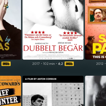
2017
•
102 min
•
6,2
2012
•