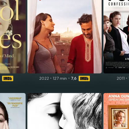
2022
•
127 min
•
7,6
2011
•