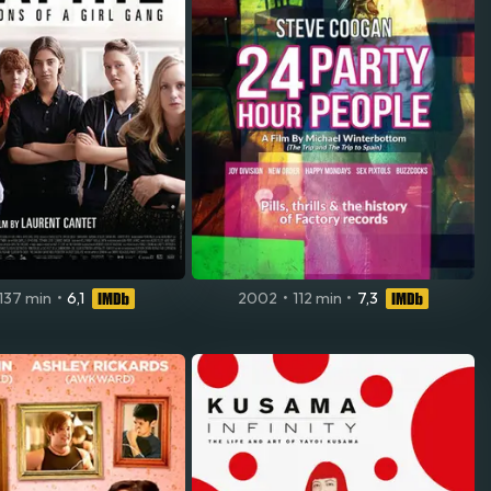
137 min
•
6,1
2002
•
112 min
•
7,3