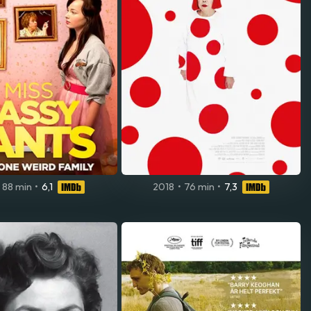
88 min
•
6,1
2018
•
76 min
•
7,3