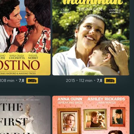
108 min
•
7,8
2015
•
112 min
•
7,8