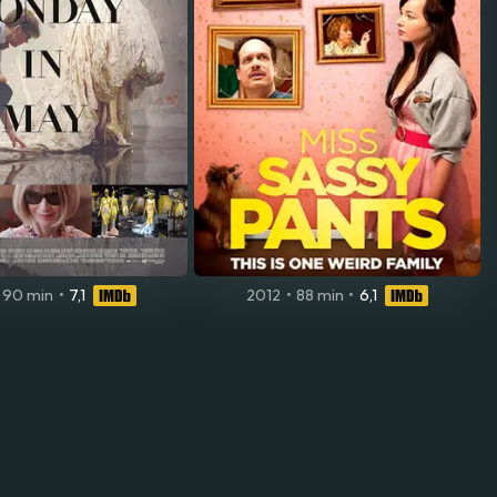
90 min
•
7,1
2012
•
88 min
•
6,1