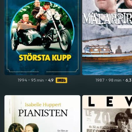
1994
•
95 min
•
4,9
1987
•
98 min
•
6,3