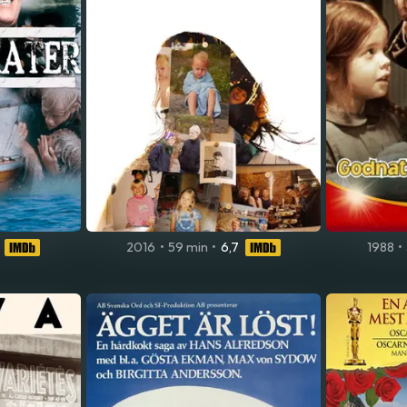
2016
•
59 min
•
6,7
1988
•