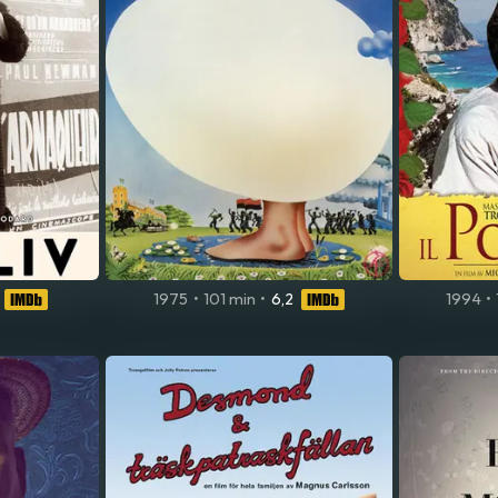
1975
•
101 min
•
6,2
1994
•